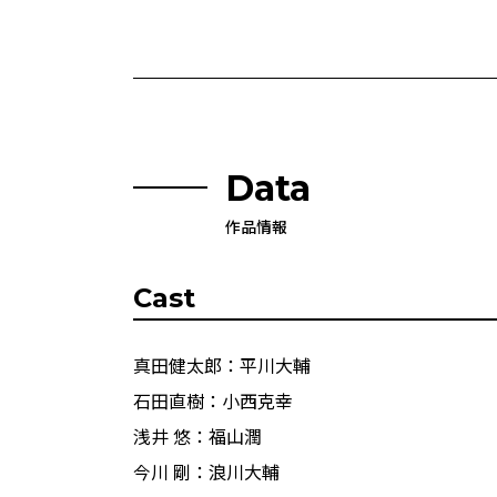
Data
作品情報
Cast
真⽥健太郎：平川大輔
⽯⽥直樹：小西克幸
浅井 悠：福山潤
今川 剛：浪川大輔