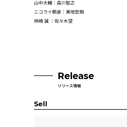
⼭中⼤輔：森川智之
ニコライ朝倉：東地宏樹
柿崎 誠 ：佐々木望
Release
リリース情報
Sell