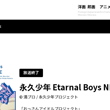
洋画
邦画
アニ
Foreign
Japanese
Animati
Movies
Movies
E
放送終了
永久少年 Etarnal Boys N
© 満プロ / 永久少年プロジェクト
「おっさんアイドルプロジェクト」