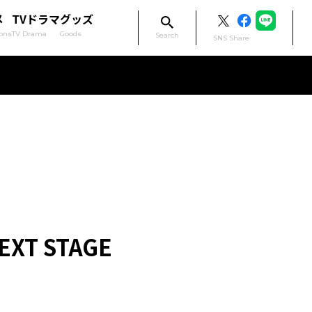
メ
TVドラマ
グッズ
ons
TV Drama
Goods
Search
SNS Share
EXT STAGE