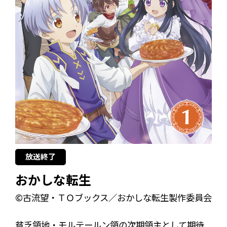
放送終了
おかしな転生
©古流望・ＴＯブックス／おかしな転生製作委員会
貧乏領地・モルテールン領の次期領主として期待