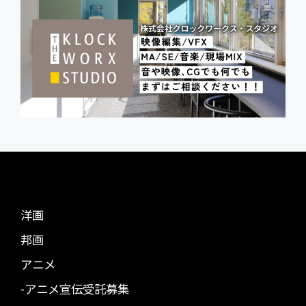
洋画
邦画
アニメ
-アニメ宣伝受託募集