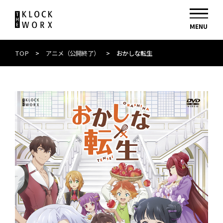
TOP
>
アニメ（公開終了）
>
おかしな転生