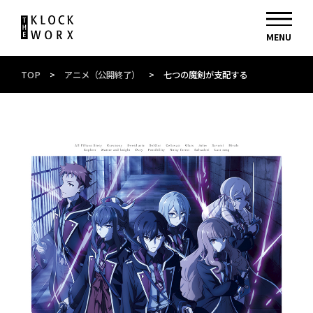
TOP
>
アニメ（公開終了）
>
七つの魔剣が支配する