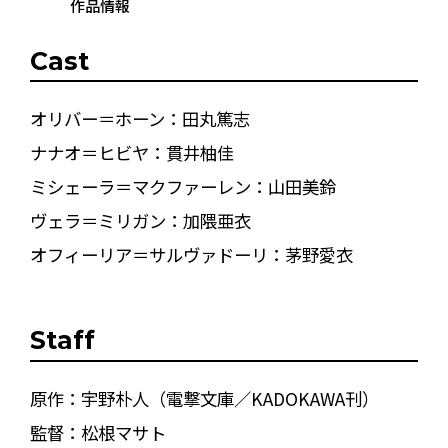
作品情報
Cast
オリバー＝ホーン：田丸篤志
ナナオ＝ヒビヤ：貫井柚佳
ミシェーラ＝マクファーレン：山田美鈴
ヴェラ＝ミリガン：加隈亜衣
オフィーリア＝サルヴァドーリ：茅野愛衣
Staff
原作：宇野朴人（電撃文庫／KADOKAWA刊）
監督：松根マサト