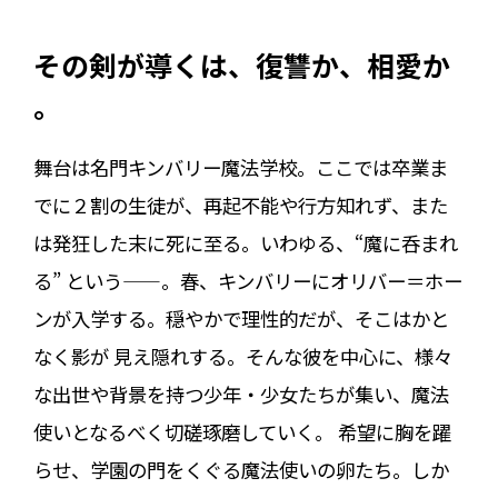
その剣が導くは、復讐か、相愛か
――。
舞台は名門キンバリー魔法学校。ここでは卒業ま
でに２割の生徒が、再起不能や行方知れず、また
は発狂した末に死に至る。いわゆる、“魔に呑まれ
る” という——。春、キンバリーにオリバー＝ホー
ンが入学する。穏やかで理性的だが、そこはかと
なく影が 見え隠れする。そんな彼を中心に、様々
な出世や背景を持つ少年・少女たちが集い、魔法
使いとなるべく切磋琢磨していく。 希望に胸を躍
らせ、学園の門をくぐる魔法使いの卵たち。しか