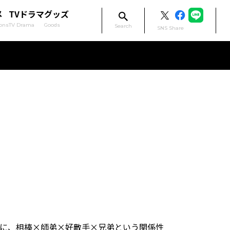
メ
TVドラマ
グッズ
ons
TV Drama
Goods
Search
SNS Share
舞台に、相棒×師弟×好敵手×兄弟という関係性