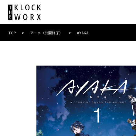
TOP
>
アニメ（公開終了）
>
AYAKA