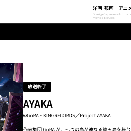
洋画
邦画
アニ
Foreign
Japanese
Animati
Movies
Movies
放送終了
AYAKA
©GoRA・KINGRECORDS／Project AYAKA
作家集団 GoRA が、七つの島が連なる綾ヵ島を