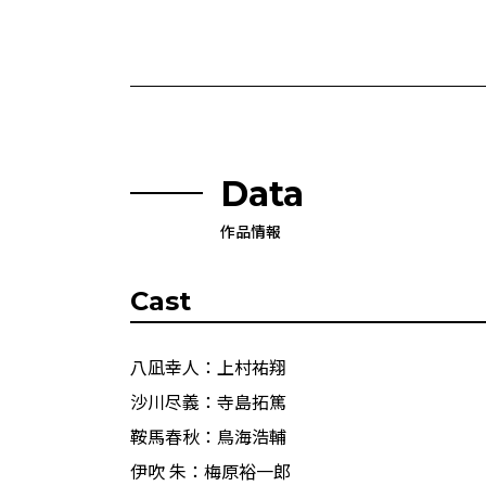
Data
作品情報
Cast
八凪幸人：上村祐翔
沙川尽義：寺島拓篤
鞍馬春秋：鳥海浩輔
伊吹 朱：梅原裕一郎