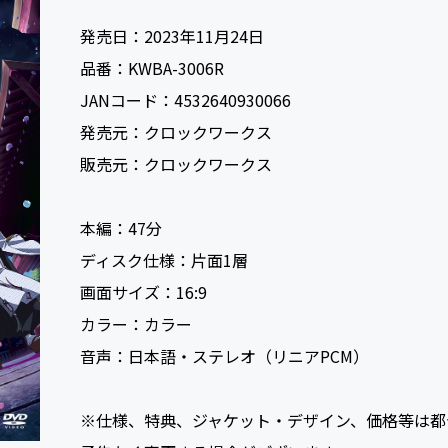
発売日：
2023年11月24日
品番：
KWBA-3006R
JANコード：
4532640930066
発売元：
クロックワークス
販売元：
クロックワークス
本編：
47
ディスク仕様：
片面1層
画面サイズ：
16:9
カラー：
カラー
音声：
日本語・ステレオ（リニアPCM）
※仕様、特典、ジャケット・デザイン、価格等は都