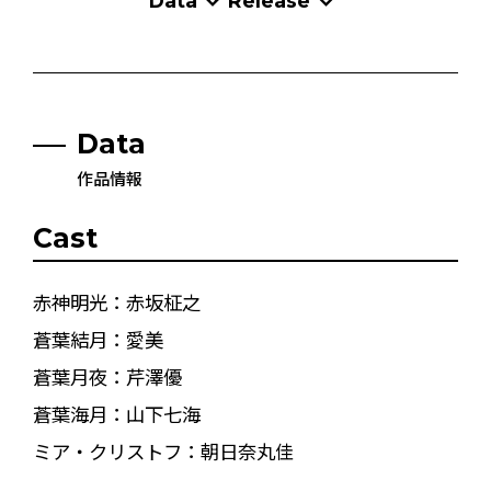
Data
Release
Data
作品情報
Cast
赤神明光：赤坂柾之
蒼葉結月：愛美
蒼葉月夜：芹澤優
蒼葉海月：山下七海
ミア・クリストフ：朝日奈丸佳