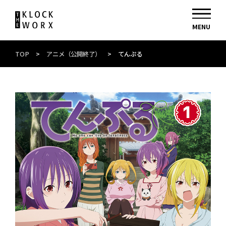
TOP
>
アニメ（公開終了）
>
てんぷる