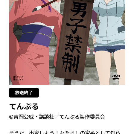
放送終了
てんぷる
©吉岡公威・講談社／てんぷる製作委員会
そうだ、出家しよう！女たらしの家系として知ら