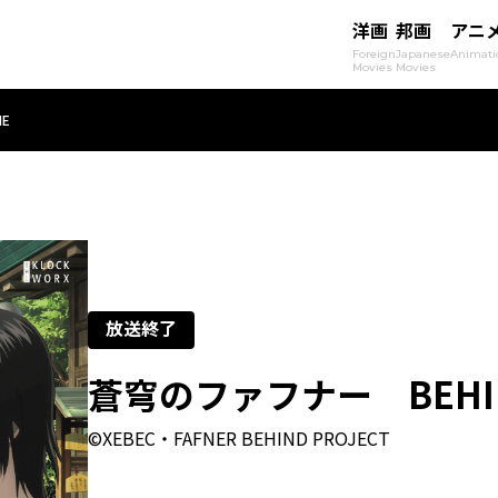
洋画
邦画
アニ
Foreign
Japanese
Animati
Movies
Movies
NE
放送終了
蒼穹のファフナー BEHIND
©XEBEC・FAFNER BEHIND PROJECT