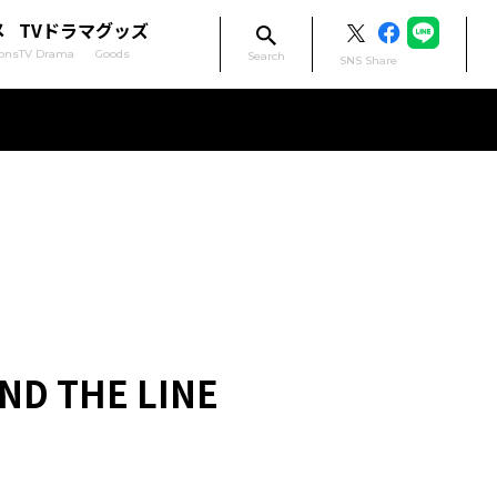
メ
TVドラマ
グッズ
ons
TV Drama
Goods
Search
SNS Share
 THE LINE