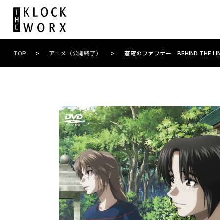
TOP
>
アニメ（公開終了）
>
蒼穹のファフナー BEHIND THE LI