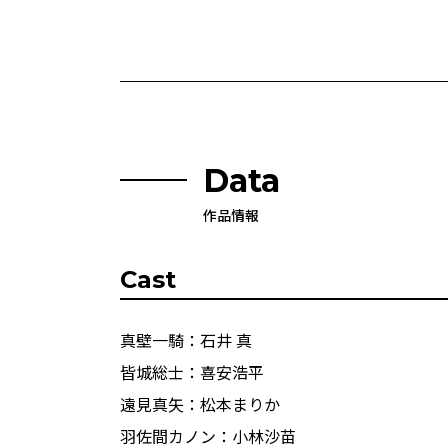
Data
作品情報
Cast
真壁一騎：石井 真
皆城総士：喜安浩平
遠見真矢：松本まりか
羽佐間カノン：小林沙苗