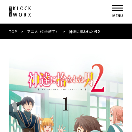
TOP
>
アニメ（公開終了）
>
神達に拾われた男２