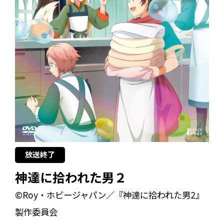
放送終了
神達に拾われた男２
©Roy・ホビージャパン／『神達に拾われた男2』
製作委員会