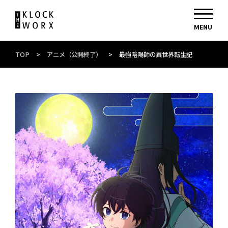
TOP
>
アニメ（公開終了）
>
最強陰陽師の異世界転生記