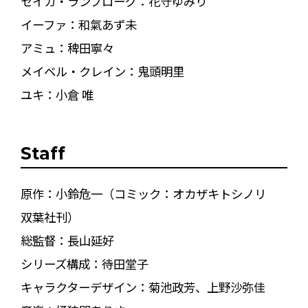
セイカ・ランプローグ：花守ゆみり
イーファ：和氣あず未
アミュ：稗田寧々
メイベル・クレイン：鬼頭明里
ユキ：小倉 唯
Staff
原作：小鈴危一（コミック：オカザキトシノリ
双葉社刊）
総監督：長山延好
シリーズ構成：待田堂子
キャラクターデザイン：菊池政芳、上野沙弥佳