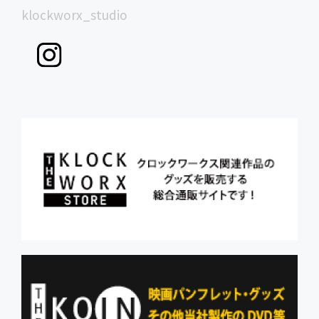
klockworx_studio