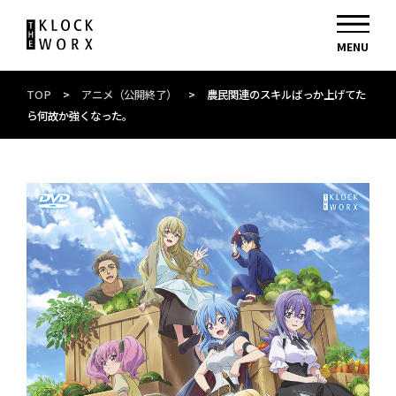
TOP
>
アニメ（公開終了）
>
農民関連のスキルばっか上げてた
ら何故か強くなった。