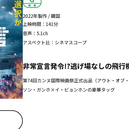
2022年製作
韓国
上映時間：
141分
音声：
5.1ch
アスペクト比：
シネマスコープ
非常宣言発令!?逃げ場なしの飛行
第74回カンヌ国際映画祭正式出品（アウト・オブ
ソン・ガンホ×イ・ビョンホンの豪華タッグ