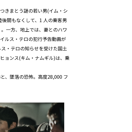
つきまとう謎の若い男(イム・シ
陸後間もなくして、1 ⼈の乗客男
く。⼀⽅、地上では、妻とのハワ
ウイルス・テロの犯⾏予告動画が
ルス・テロの知らせを受けた国⼟
ヒョンス(キム・ナムギル)は、乗
。
墜落の恐怖。⾼度28,000 フ