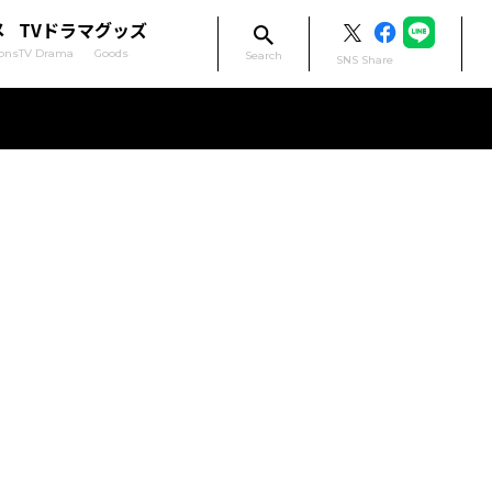
メ
TVドラマ
グッズ
ons
TV Drama
Goods
Search
SNS Share