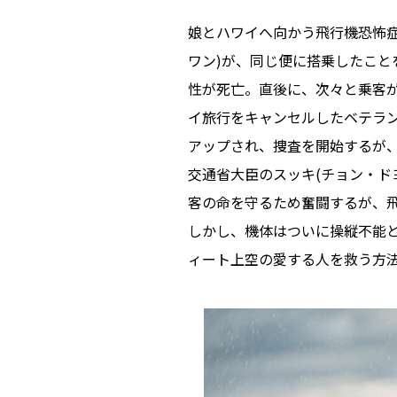
娘とハワイへ向かう⾶⾏機恐怖症
ワン)が、同じ便に搭乗したことを
性が死亡。直後に、次々と乗客
イ旅⾏をキャンセルしたベテラン
アップされ、捜査を開始するが
交通省⼤⾂のスッキ(チョン・ド
客の命を守るため奮闘するが、
しかし、機体はついに操縦不能と
ィート上空の愛する⼈を救う⽅