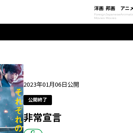
洋画
邦画
アニ
Foreign
Japanese
Animati
Movies
Movies
2023年01月06日公開
公開終了
非常宣言