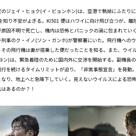
のジェイ・ヒョク(イ・ビョンホン)は、空港で執拗にふたりに
知り不安がよぎる。KI501 便はハワイに向け⾶び⽴つが、離
が原因不明で死亡し、機内は恐怖とパニックの渦に包まれてい
刑事のク・イノ(ソン・ガンホ)が警察署にいた。⾶⾏機への
、その⾶⾏機は妻が搭乗した便だったことを知る。また、ウイ
ヨン)は、緊急着陸のために国内外に交渉を開始する。副機⻑の
⾶⾏を続けるタイムリミットが迫り、「⾮常事態宣⾔」を発動
なり、地上へと急降下していく。⾒えないウイルスによる恐怖と、
法はあるのか？！