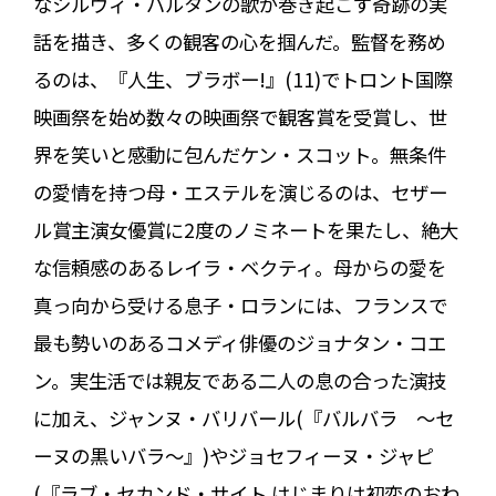
なシルヴィ・バルタンの歌が巻き起こす奇跡の実
話を描き、多くの観客の心を掴んだ。監督を務め
るのは、『人生、ブラボー!』(11)でトロント国際
映画祭を始め数々の映画祭で観客賞を受賞し、世
界を笑いと感動に包んだケン・スコット。無条件
の愛情を持つ母・エステルを演じるのは、セザー
ル賞主演女優賞に2度のノミネートを果たし、絶大
な信頼感のあるレイラ・ベクティ。母からの愛を
真っ向から受ける息子・ロランには、フランスで
最も勢いのあるコメディ俳優のジョナタン・コエ
ン。実生活では親友である二人の息の合った演技
に加え、ジャンヌ・バリバール(『バルバラ ～セ
ーヌの黒いバラ～』)やジョセフィーヌ・ジャピ
(『ラブ・セカンド・サイト はじまりは初恋のおわ