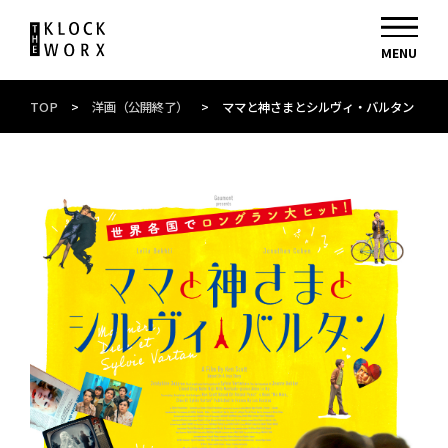
TOP
>
洋画（公開終了）
>
ママと神さまとシルヴィ・バルタン