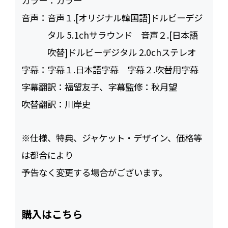
カラー：
カラー
音声：
音声１.[オリジナル韓国語]ドルビーデジ
タル 5.1chサラウンド 音声２.[日本語
吹替]ドルビーデジタル 2.0chステレオ
字幕：
字幕１.日本語字幕 字幕２.吹替用字幕
字幕翻訳：
福留友子、字幕監修：秋月望
吹替翻訳：
川岸史
※仕様、特典、ジャケット・デザイン、価格等
は都合により
予告なく変更する場合がございます。
購入はこちら