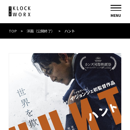
TOP
>
洋画（公開終了）
>
ハント