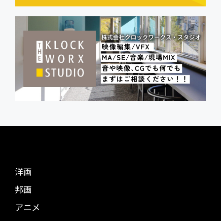
洋画
邦画
アニメ