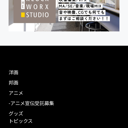
洋画
邦画
アニメ
-アニメ宣伝受託募集
グッズ
トピックス