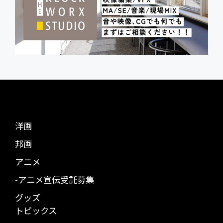
洋画
邦画
アニメ
-アニメ宣伝受託募集
グッズ
トピックス