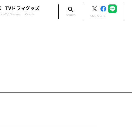
メ
TVドラマ
グッズ
ons
TV Drama
Goods
Search
SNS Share