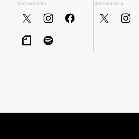
Klockworxinfo
klockworxasia