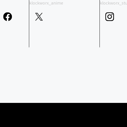
klockworx_anime
klockworx_st