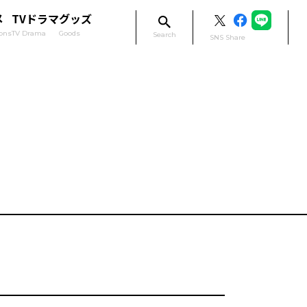
メ
TVドラマ
グッズ
ons
TV Drama
Goods
Search
SNS Share