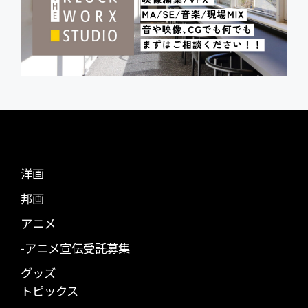
洋画
邦画
アニメ
-アニメ宣伝受託募集
グッズ
トピックス