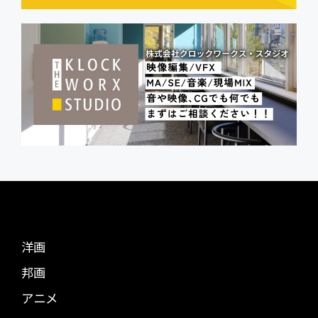
洋画
邦画
アニメ