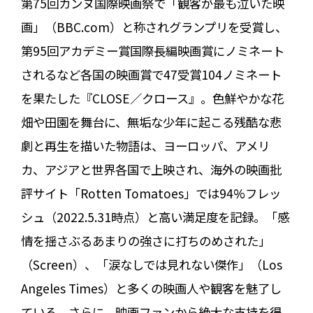
第75回カンヌ国際映画祭で「観客が最も泣いた映
画」（BBC.com）と称されグランプリを受賞し、
第95回アカデミー賞国際長編映画賞にノミネート
されるなど各国の映画賞で47受賞104ノミネート
を果たした『CLOSE／クロース』。色鮮やかな花
畑や田園を舞台に、無垢な少年に起こる残酷な悲
劇と再生を描いた物語は、ヨーロッパ、アメリ
カ、アジアと世界各国で上映され、海外の映画批
評サイト「Rotten Tomatoes」では94%フレッ
シュ（2022.5.31時点）と高い満足度を記録。「感
情を揺さぶるあまりの強さに打ちのめされた」
（Screen）、「涙なしでは見れない傑作」（Los
Angeles Times）と多くの映画人や観客を魅了し
ている。さらに、映画ファンから絶大な支持を得