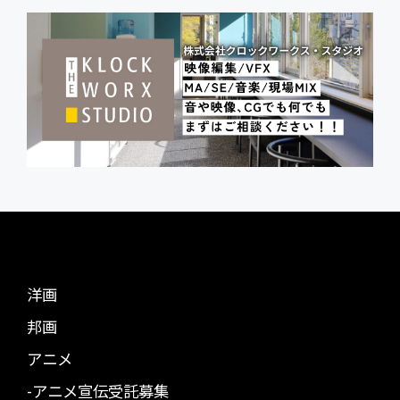
洋画
邦画
アニメ
-アニメ宣伝受託募集