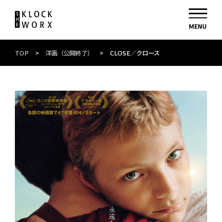
TOP
>
洋画（公開終了）
>
CLOSE／クロース