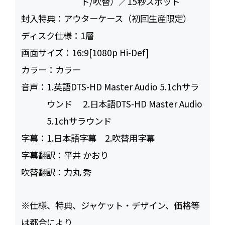
ト/吹替）／15秒スポット
封入特典：
アウターケース（初回生産限定）
ディスク仕様：
1層
画面サイズ：
16:9[1080p Hi-Def]
カラー：
カラー
音声：
1.英語DTS-HD Master Audio 5.1chサラ
ウンド 2.日本語DTS-HD Master Audio
5.1chサラウンド
字幕：
1.日本語字幕 2.吹替用字幕
字幕翻訳：
平井 かおり
吹替翻訳：
力丸 秀
※仕様、特典、ジャケット・デザイン、価格等
は都合により